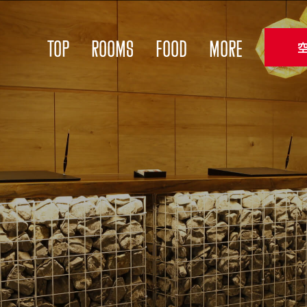
TOP
ROOMS
FOOD
More
FACILITIES
ACTIVITY
ACCESS
PARKING
Hotel guide