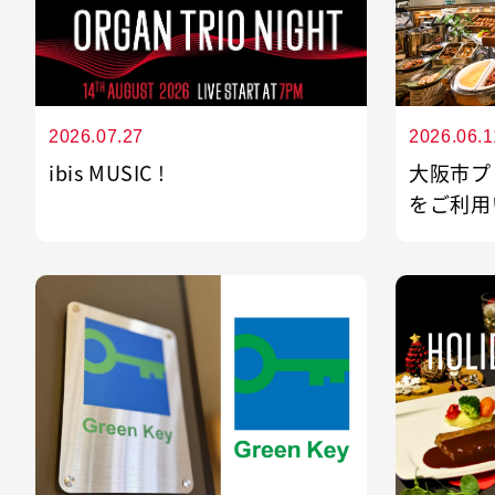
また、モバイルバッテリーや電子機器を
を早期に発見できるよう、お客さまご自
る場所でご使用ください。
2026.07.27
2026.06.1
ibis MUSIC !
大阪市プ
をご利用
2.
異常のある製品について
破損や膨張、異常な発熱などが見られる
は使用しないでください。
3.
客室清掃時の対応
安全確保のため、客室清掃時に危険な使
場合は、スタッフがモバイルバッテリー
動、または充電を停止させていただく場