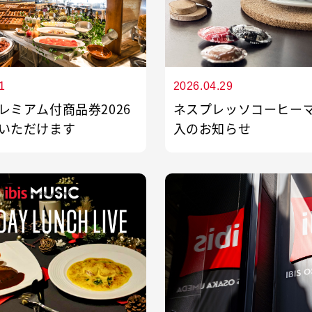
充電する際は、異常
身が状態を確認でき
1
2026.04.29
レミアム付商品券2026
ネスプレッソコーヒー
いただけます
入のお知らせ
モバイルバッテリー
用状況が確認された
を安全な場所へ移
合がございます。